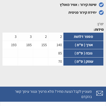
שיטת קירור : אוויר מאולץ
יחידת קירור פנימית
יצרן:
מידות:
מספר דלתות
2
2
3
3
אורך ( ס"מ )
140
155
185
193
גובה ( ס"מ )
85
עומק ( ס"מ )
70
מעוניין לקבל הצעת מחיר? מלא פרטיך ונצור עימך קשר
בהקדם