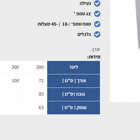
נעילה
צג טמפ '
טווח טמפ' :-18 / -45 מעלות
גלגלים
יצרן:
מידות:
ליטר
200
300
אורך ( ס"מ )
72
100
גובה (ס"מ )
85
עומק ( ס"מ )
63