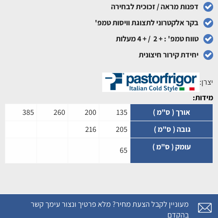
דפנות מראה / זכוכית לבחירה
בקר אלקטרוני לתצוגת וויסות טמפ'
טווח טמפ' : + 2 / + 4 מעלות
יחידת קירור חיצונית
יצרן:
מידות:
אורך ( ס"מ )
135
200
260
385
גובה ( ס"מ )
205
216
עומק ( ס"מ )
65
מעוניין לקבל הצעת מחיר? מלא פרטיך ונצור עימך קשר
בהקדם