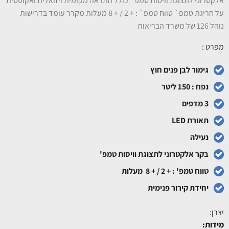
אלקטרוני לתצוגת וויסות טמפ` כולל התראה מקומית ויזואלית ואקוסטית
על חריגת טמפ` טווח טמפ` : + 2 / + 8 מעלות מקרר עומד בדרישות
נוהל 126 של משרד הבריאות
מפרט :
גימור לבן פנים חוץ
נפח : 150 ליטר
3 מדפים
תאורת LED
נעילה
בקר אלקטרוני לתצוגת וויסות טמפ'
טווח טמפ' : + 2 / + 8 מעלות
יחידת קירור פנימית
יצרן:
מידות: