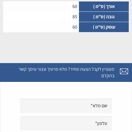
אורך (ס"מ )
60
גובה (ס"מ )
85
עומק (ס"מ )
60
מעוניין לקבל הצעת מחיר? מלא פרטיך ונצור עימך קשר
בהקדם