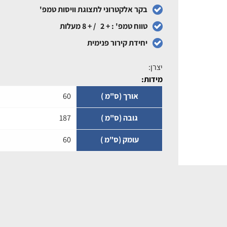
בקר אלקטרוני לתצוגת וויסות טמפ'
טווח טמפ' : + 2 / + 8 מעלות
יחידת קירור פנימית
יצרן:
מידות:
אורך (ס"מ )
60
גובה (ס"מ )
187
עומק (ס"מ )
60