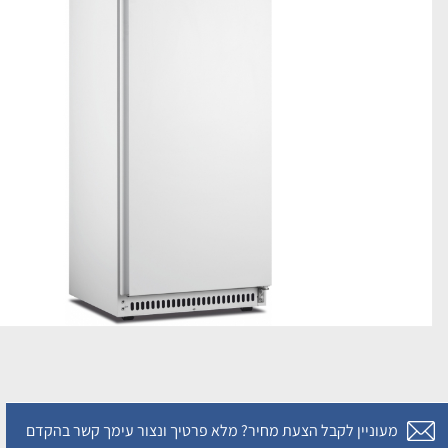
מעוניין לקבל הצעת מחיר? מלא פרטיך ונצור עימך קשר בהקדם