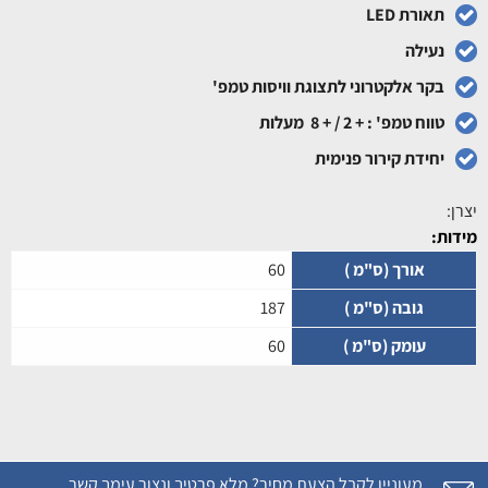
תאורת LED
נעילה
בקר אלקטרוני לתצוגת וויסות טמפ'
טווח טמפ' : + 2 / + 8 מעלות
יחידת קירור פנימית
יצרן:
מידות:
אורך (ס"מ )
60
גובה (ס"מ )
187
עומק (ס"מ )
60
מעוניין לקבל הצעת מחיר? מלא פרטיך ונצור עימך קשר