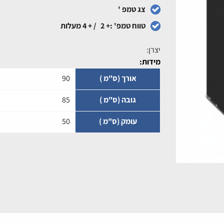
צג טמפ '
טווח טמפ' :+ 2 / + 4 מעלות
יצרן:
מידות:
אורך (ס"מ )
90
גובה (ס"מ )
85
עומק (ס"מ )
50