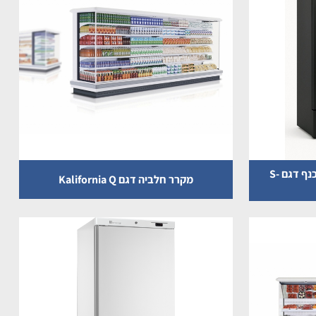
מקרר שתייה 3 דלתות זכוכית כנף דגם S-
מקרר חלביה דגם Kalifornia Q