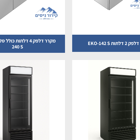
לתות EKO-142 S
240 S